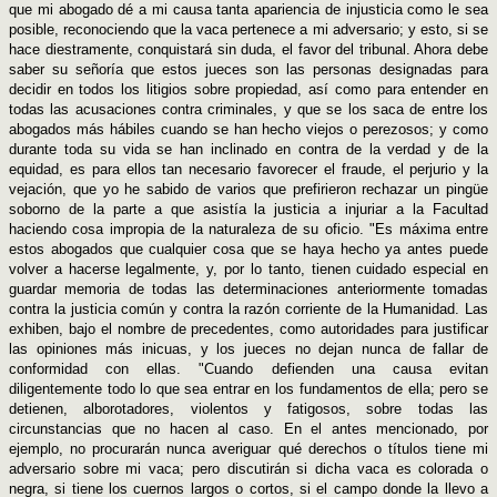
que mi abogado dé a mi causa tanta apariencia de injusticia como le sea
posible, reconociendo que la vaca pertenece a mi adversario; y esto, si se
hace diestramente, conquistará sin duda, el favor del tribunal. Ahora debe
saber su señoría que estos jueces son las personas designadas para
decidir en todos los litigios sobre propiedad, así como para entender en
todas las acusaciones contra criminales, y que se los saca de entre los
abogados más hábiles cuando se han hecho viejos o perezosos; y como
durante toda su vida se han inclinado en contra de la verdad y de la
equidad, es para ellos tan necesario favorecer el fraude, el perjurio y la
vejación, que yo he sabido de varios que prefirieron rechazar un pingüe
soborno de la parte a que asistía la justicia a injuriar a la Facultad
haciendo cosa impropia de la naturaleza de su oficio. "Es máxima entre
estos abogados que cualquier cosa que se haya hecho ya antes puede
volver a hacerse legalmente, y, por lo tanto, tienen cuidado especial en
guardar memoria de todas las determinaciones anteriormente tomadas
contra la justicia común y contra la razón corriente de la Humanidad. Las
exhiben, bajo el nombre de precedentes, como autoridades para justificar
las opiniones más inicuas, y los jueces no dejan nunca de fallar de
conformidad con ellas. "Cuando defienden una causa evitan
diligentemente todo lo que sea entrar en los fundamentos de ella; pero se
detienen, alborotadores, violentos y fatigosos, sobre todas las
circunstancias que no hacen al caso. En el antes mencionado, por
ejemplo, no procurarán nunca averiguar qué derechos o títulos tiene mi
adversario sobre mi vaca; pero discutirán si dicha vaca es colorada o
negra, si tiene los cuernos largos o cortos, si el campo donde la llevo a