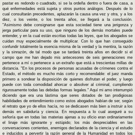
pastar es redondo o cuadrado, si se la ordeña dentro o fuera de casa, a
qué enfermedades está sujeta y otros puntos análogos. Después de lo
cual consultarán precedentes, aplazarán la causa una vez y otra, y a los
diez, o los veinte, o los treinta años, se llegará a la conclusión.
"Asimismo debe consignarse que esta sociedad tiene una jerigonza y
jerga particular para su uso, que ninguno de los demás mortales puede
entender, y en la cual están escritas todas las leyes, que los abogados se
cuidan muy especialmente de multiplicar. Con lo que han conseguido
confundir totalmente la esencia misma de la verdad y la mentira, la razón
y la sinrazón, de tal modo que se tardará treinta años en decidir si el
campo que me han dejado mis antecesores de seis generaciones me
pertenece a mí o pertenece a un extraño que está a trescientas millas de
distancia. "En los procesos de personas acusadas de crímenes contra el
Estado, el método es mucho más corto y recomendable: el juez manda
primero a sondear la disposición de quienes disfrutan el poder, y luego
puede con toda comodidad ahorcar o absolver al criminal, cumpliendo
rigurosamente todas las debidas formas legales." Aquí mi amo interrumpió
diciendo que era una lástima que seres dotados de tan prodigiosas
habilidades de entendimiento como estos abogados habían de ser, según
el retrato que yo de ellos hacía, no se dedicasen más bien a instruir a los
demás en sabiduría y ciencia. En respuesta a lo cual aseguré a su
señoría que en todas las materias ajenas a su oficio eran ordinariamente
el linaje más ignorante y estúpido; los más despreciables en las
conversaciones corrientes, enemigos declarados de la ciencia y el estudio
e inducidos a pervertir la razón general de la Humanidad en todos los