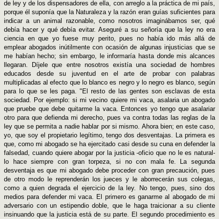
de ley y de los dispensadores de ella, con arreglo a la práctica de mi país,
porque él suponía que la Naturaleza y la razón eran guías suficientes para
indicar a un animal razonable, como nosotros imaginábamos ser, qué
debía hacer y qué debía evitar. Aseguré a su señoría que la ley no era
ciencia en que yo fuese muy perito, pues no había ido más allá de
emplear abogados inútilmente con ocasión de algunas injusticias que se
me habían hecho; sin embargo, le informaría hasta donde mis alcances
llegaran. Díjele que entre nosotros existía una sociedad de hombres
educados desde su juventud en el arte de probar con palabras
multiplicadas al efecto que lo blanco es negro y lo negro es blanco, según
para lo que se les paga. "El resto de las gentes son esclavas de esta
sociedad. Por ejemplo: si mi vecino quiere mi vaca, asalaria un abogado
que pruebe que debe quitarme la vaca. Entonces yo tengo que asalariar
otro para que defienda mi derecho, pues va contra todas las reglas de la
ley que se permita a nadie hablar por si mismo. Ahora bien; en este caso,
yo, que soy el propietario legítimo, tengo dos desventajas. La primera es
que, como mi abogado se ha ejercitado casi desde su cuna en defender la
falsedad, cuando quiere abogar por la justicia -oficio que no le es natural-
lo hace siempre con gran torpeza, si no con mala fe. La segunda
desventaja es que mi abogado debe proceder con gran precaución, pues
de otro modo le reprenderán los jueces y le aborrecerán sus colegas,
como a quien degrada el ejercicio de la ley. No tengo, pues, sino dos
medios para defender mi vaca. El primero es ganarme al abogado de mi
adversario con un estipendio doble, que le haga traicionar a su cliente
insinuando que la justicia está de su parte. El segundo procedimiento es