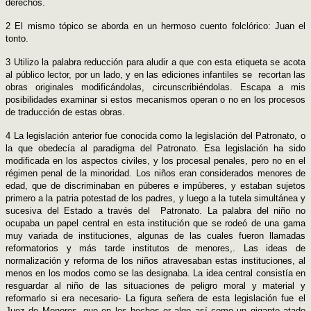
derechos.
2 El mismo tópico se aborda en un hermoso cuento folclórico: Juan el
tonto.
3 Utilizo la palabra reducción para aludir a que con esta etiqueta se acota
al público lector, por un lado, y en las ediciones infantiles se recortan las
obras originales
modificándolas, circunscribiéndolas. Escapa a mis
posibilidades examinar si estos mecanismos operan o no en los procesos
de traducción de estas obras.
4 La legislación anterior fue conocida como la legislación del Patronato, o
la que obedecía al paradigma del Patronato. Esa legislación ha sido
modificada en los aspectos civiles, y
los procesal penales, pero no en el
régimen penal de la minoridad. Los niños eran considerados menores de
edad, que de discriminaban en púberes e impúberes, y estaban sujetos
primero a la patria potestad de los padres, y luego a la tutela simultánea y
sucesiva del Estado a través del Patronato. La palabra del niño no
ocupaba un papel central en esta institución que se rodeó de una gama
muy variada de instituciones, algunas de las cuales fueron llamadas
reformatorios y más tarde institutos de menores,. Las ideas de
normalización y reforma de los niños atravesaban estas instituciones, al
menos en los modos como se las designaba. La idea central consistía en
resguardar al niño de las situaciones de peligro moral y material y
reformarlo si era necesario- La figura señera de esta legislación fue el
Juez de Menores, que en los hechos er algo así como un gigante atado