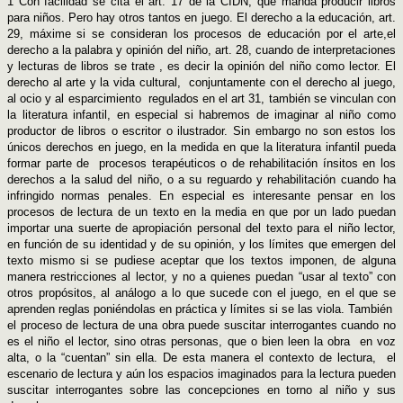
1 Con facilidad se cita el art. 17 de la CIDN, que manda producir libros
para niños. Pero hay otros tantos en juego. El derecho a la educación, art.
29, máxime si se consideran los procesos de educación por el arte,el
derecho a la palabra y opinión del niño, art. 28, cuando de interpretaciones
y lecturas de libros se trate , es decir la opinión del niño como lector. El
derecho al arte y la vida cultural, conjuntamente con el derecho al juego,
al ocio y al esparcimiento regulados en el art 31, también se vinculan con
la literatura infantil, en especial si habremos de imaginar al niño como
productor de libros o escritor o ilustrador. Sin embargo no son estos los
únicos derechos en juego, en la medida en que la literatura infantil pueda
formar parte de procesos terapéuticos o de rehabilitación ínsitos en los
derechos a la salud del niño, o a su reguardo y rehabilitación cuando ha
infringido normas penales. En especial es interesante pensar en los
procesos de lectura de un texto en la media en que por un lado puedan
importar una suerte de apropiación personal del texto para el niño lector,
en función de su identidad y de su opinión, y los límites que emergen del
texto mismo si se pudiese aceptar que los textos imponen, de alguna
manera restricciones al lector, y no a quienes puedan “usar al texto” con
otros propósitos, al análogo a lo que sucede con el juego, en el que se
aprenden reglas poniéndolas en práctica y límites si se las viola. También
el proceso de lectura de una obra puede suscitar interrogantes cuando no
es el niño el lector, sino otras personas, que o bien leen la obra en voz
alta, o la “cuentan” sin ella. De esta manera el contexto de lectura, el
escenario de lectura y aún los espacios imaginados para la lectura pueden
suscitar interrogantes sobre las concepciones en torno al niño y sus