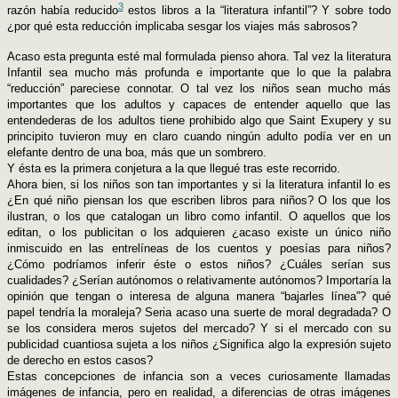
3
razón había reducido
estos libros a la “literatura infantil”? Y sobre todo
¿por qué esta reducción implicaba sesgar los viajes más sabrosos?
Acaso esta pregunta esté mal formulada pienso ahora. Tal vez la literatura
Infantil sea mucho más profunda e importante que lo que la palabra
“reducción” pareciese connotar. O tal vez los niños sean mucho más
importantes que los adultos y capaces de entender aquello que las
entendederas de los adultos tiene prohibido algo que Saint Exupery y su
principito tuvieron muy en claro cuando ningún adulto podía ver en un
elefante dentro de una boa, más que un sombrero.
Y ésta es la primera conjetura a la que llegué tras este recorrido.
Ahora bien, si los niños son tan importantes y si la literatura infantil lo es
¿En qué niño piensan los que escriben libros para niños? O los que los
ilustran, o los que catalogan un libro como infantil. O aquellos que los
editan, o los publicitan o los adquieren ¿acaso existe un único niño
inmiscuido en las entrelíneas de los cuentos y poesías para niños?
¿Cómo podríamos inferir éste o estos niños? ¿Cuáles serían sus
cualidades? ¿Serían autónomos o relativamente autónomos? Importaría la
opinión que tengan o interesa de alguna manera “bajarles línea”? qué
papel tendría la moraleja? Seria acaso una suerte de moral degradada? O
se los considera meros sujetos del mercado? Y si el mercado con su
publicidad cuantiosa sujeta a los niños ¿Significa algo la expresión sujeto
de derecho en estos casos?
Estas concepciones de infancia son a veces curiosamente llamadas
imágenes de infancia, pero en realidad, a diferencias de otras imágenes