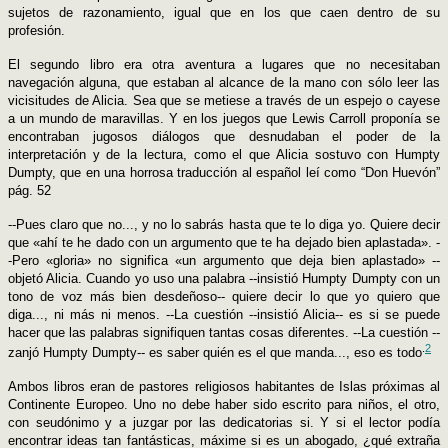
sujetos de razonamiento, igual que en los que caen dentro de su
profesión.
El segundo libro era otra aventura a lugares que no necesitaban
navegación alguna, que estaban al alcance de la mano con sólo leer las
vicisitudes de Alicia. Sea que se metiese a través de un espejo o cayese
a un mundo de maravillas. Y en los juegos que Lewis Carroll proponía se
encontraban jugosos diálogos que desnudaban el poder de la
interpretación y de la lectura, como el que Alicia sostuvo con Humpty
Dumpty, que en una horrosa traducción al español leí como “Don Huevón”
pág. 52
--Pues claro que no..., y no lo sabrás hasta que te lo diga yo. Quiere decir
que «ahí te he dado con un argumento que te ha dejado bien aplastada». -
-Pero «gloria» no significa «un argumento que deja bien aplastado» --
objetó Alicia. Cuando yo uso una palabra --insistió Humpty Dumpty con un
tono de voz más bien desdeñoso-- quiere decir lo que yo quiero que
diga..., ni más ni menos. --La cuestión --insistió Alicia-- es si se puede
hacer que las palabras signifiquen tantas cosas diferentes. --La cuestión --
.
2
zanjó Humpty Dumpty-- es saber quién es el que manda..., eso es todo
Ambos libros eran de pastores religiosos habitantes de Islas próximas al
Continente Europeo. Uno no debe haber sido escrito para niños, el otro,
con seudónimo y a juzgar por las
dedicatorias si. Y si el lector podía
encontrar ideas tan fantásticas, máxime si es un abogado, ¿qué extraña