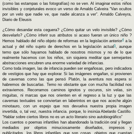
(como las estampas o las fotografías) no se ven. Al imaginar estos niños
invisibles y conjeturales evoco un verso de Arnaldo Calveira “Van ocultos
por un velo que nadie ve, que nadie alcanza a ver”. Arnaldo Calveyra,
Diario de Eleusis
¿Cómo desandar esta ceguera? ¿Cómo quitar un velo invisible? ¿Cómo
desvelarlo? ¿Cómo inferir sus atributos si acaso fueran un único niño ?
4
Hemos hablado del niño objeto de reformas en la legislación anterior
a la
5
actual y del niño sujeto de derechos en la legislación actual
, aunque
temo que sólo hayamos hablado de nosotros mismos y no de lo que
realmente hacemos con los niños, sin siquiera meditar que semejantes
abstracciones encubren una enorme variedad de infancias.
Como toda imagen, las de infancia pueden ser engañosas, pero indicadora
de vestigios que hay que explorar. Si las imágenes engañan, si provienen
de cavernas como las que pensó Platón, la aventura nos espera si
habremos de buscarlas. Temo no obstante que con mucha facilidad nos
extraviemos. Recorramos caminos ignotos y oscuros, sin velas, sin
miguitas, ni marcas que nos orienten en el regreso a la luz y que las
cavernas textuales se conviertan en laberintos en que nos aceche algún
minotauro, con un espejo que nos devuelva nuestra propia imagen
invertida, o, tal vez, nuestra infancia. porque, lo insinúa Abelardo Castillo.
”Hablar sobre ciertos libros no es un acto literario sino autobiográfico”
Los cuentos o poemas infantiles han abandonado la tradición oral y llegan
mediados por objetos minuciosamente diseñados, impresos y
publicitados, los libros infantiles que son cosas, objetos que cuestan