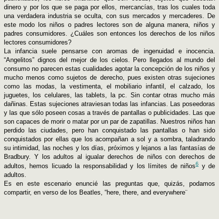
dinero y por los que se paga por ellos, mercancías, tras los cuales toda
una verdadera industria se oculta, con sus mercados y mercaderes. De
este modo los niños o padres lectores son de alguna manera, niños y
padres consumidores. ¿Cuáles son entonces los derechos de los niños
lectores consumidores?
La infancia suele pensarse con aromas de ingenuidad e inocencia.
“Angelitos” dignos del mejor de los cielos. Pero llegados al mundo del
consumo no parecen estas cualidades agotar la concepción de los niños y
mucho menos como sujetos de derecho, pues existen otras sujeciones
como las modas, la vestimenta, el mobiliario infantil, el calzado, los
juguetes, los celulares, las tablets, la pc. Sin contar otras mucho más
dañinas. Estas sujeciones atraviesan todas las infancias. Las poseedoras
y las que sólo poseen cosas a través de pantallas o publicidades. Las que
son capaces de morir o matar por un par de zapatillas. Nuestros niños han
perdido las ciudades, pero han conquistado las pantallas o han sido
conquistados por ellas que los acompañan a sol y a sombra, taladrando
su intimidad, las noches y los días, próximos y lejanos a las fantasías de
Bradbury. Y los adultos al igualar derechos de niños con derechos de
6
adultos, hemos licuado la responsabilidad y los límites de niños
y de
adultos.
Es en este escenario enuncié las preguntas que, quizás, podamos
compartir, en verso de los Beatles, “here, there, and everywhere¨