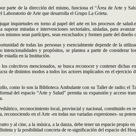
 por parte de la dirección del mismo, funciona el “Área de Arte y Salu
 el Laboratorio de Arte que desarrolla el Grupo La Grieta.
njugar inquietudes en torno al papel del arte en los procesos de salud
 superar miradas e intervenciones sectoriales, aisladas, para avanzar 
los mismos sean partícipes, sean escuchados y formen parte del diseño de
ortunidad de todas las personas y esencialmente depende de la utiliza
o intencionalidades y propósitos, se plantea a partir de considerar lo
 estadía en la Institución.
de los colectivos mencionados, se busca reconocer y contener dichas e
lucra de distintos modos a todos los actores implicados en el ejercicio d
ollo, como lo son la Biblioteca Ambulante con su Taller de radio; el Tal
ón formal del espacio “Arte y Salud” permita su expansión y acceso tra
a.
diátrico, reconocimiento local, provincial y nacional, constituido en r
, reconociendo en el Arte -en todas sus variadas expresiones- su poten
al teatro y al cine, a la música, a la danza, debe tener un espacio propio e
tinta y la posibilidad concreta de re-significación del espacio del Hosp